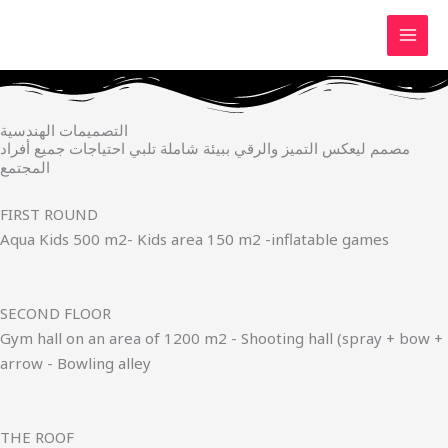
Skip
to
content
التصميمات الهندسية
مصمم ليعكس التميز والرقي ببيئة شاملة تلبي احتياجات جميع أفراد
المجتمع
FIRST ROUND
Aqua Kids 500 m2- Kids area 150 m2 -inflatable games
SECOND FLOOR
Gym hall on an area of 1200 m2 - Shooting hall (spray + bow +
arrow - Bowling alley
THE ROOF