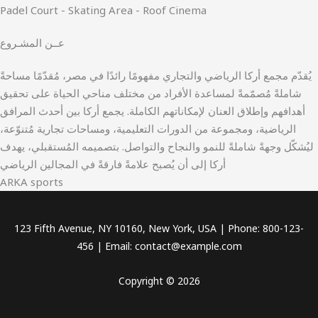
Padel Court - Skating Area - Roof Cinema
عــن المشـروع
يُقدّم مجمع أركا الرياضي والتجاري مفهومًا رائدًا في مصر، مُقدّمًا مساحةً
شاملةً مُصمّمةً لمساعدة الأفراد من مختلف مناحي الحياة على تحقيق
أهدافهم وإطلاق العنان لإمكاناتهم الكاملة. يجمع أركا بين أحدث المرافق
الرياضية، ومجموعة من الدورات التعليمية، ومساحات تجارية مُتنوّعة،
ليُشكّل وجهةً شاملةً للنمو والنجاح والتواصل. بتصميمه المُستقبلي، يهدف
أركا إلى أن يُصبح علامةً فارقةً في المجالين الرياضي
ARKA sports
123 Fifth Avenue, NY 10160, New York, USA | Phone: 800-123-
456 | Email: contact@example.com
Copyright © 2026