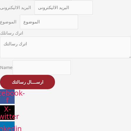
*
البريد الاليكترونى
*
الموضوع
*
اترك رساتلك
Name
ارســــال رسالتك
cebook-
f
X-
witter
inkedin