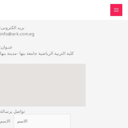
أبق على اتصال
Skip
:تليـفـون
to
+201200924900
content
:بريد الكترونى
info@ark.com.eg
:عنـوان
كلية التربية الرياضية جامعة بنها -مدينة بنها
تواصل يرسالة
*
الاسم