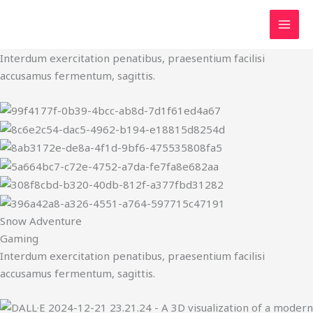
مشروعات أركــا
Skip
Adventure
to
Water Sports
content
Interdum exercitation penatibus, praesentium facilisi
accusamus fermentum, sagittis.
Snow Adventure
Gaming
Interdum exercitation penatibus, praesentium facilisi
accusamus fermentum, sagittis.