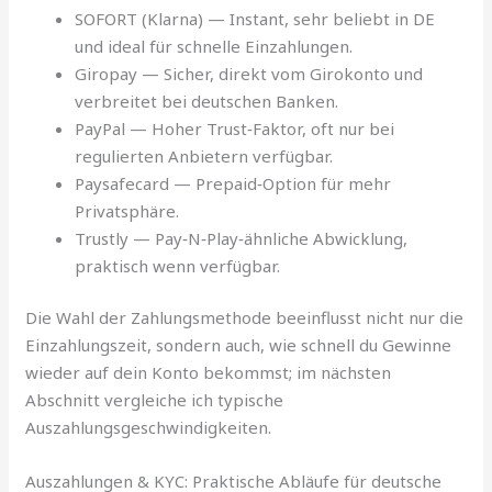
SOFORT (Klarna) — Instant, sehr beliebt in DE
und ideal für schnelle Einzahlungen.
Giropay — Sicher, direkt vom Girokonto und
verbreitet bei deutschen Banken.
PayPal — Hoher Trust‑Faktor, oft nur bei
regulierten Anbietern verfügbar.
Paysafecard — Prepaid‑Option für mehr
Privatsphäre.
Trustly — Pay‑N‑Play‑ähnliche Abwicklung,
praktisch wenn verfügbar.
Die Wahl der Zahlungsmethode beeinflusst nicht nur die
Einzahlungszeit, sondern auch, wie schnell du Gewinne
wieder auf dein Konto bekommst; im nächsten
Abschnitt vergleiche ich typische
Auszahlungsgeschwindigkeiten.
Auszahlungen & KYC: Praktische Abläufe für deutsche