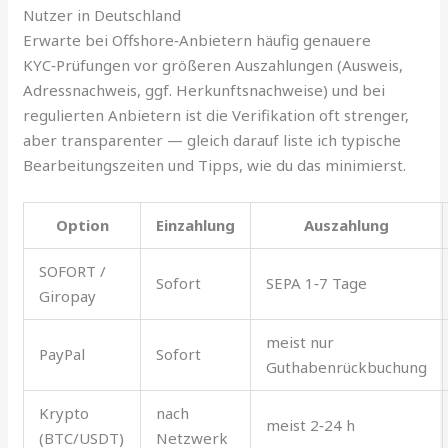
Nutzer in Deutschland
Erwarte bei Offshore‑Anbietern häufig genauere
KYC‑Prüfungen vor größeren Auszahlungen (Ausweis,
Adressnachweis, ggf. Herkunftsnachweise) und bei
regulierten Anbietern ist die Verifikation oft strenger,
aber transparenter — gleich darauf liste ich typische
Bearbeitungszeiten und Tipps, wie du das minimierst.
Option
Einzahlung
Auszahlung
SOFORT /
Sofort
SEPA 1‑7 Tage
Giropay
meist nur
PayPal
Sofort
Guthabenrückbuchung
Krypto
nach
meist 2‑24 h
(BTC/USDT)
Netzwerk