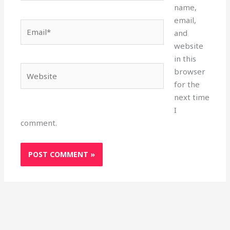
name,
email,
Email*
and
website
in this
Website
browser
for the
next time
I
comment.