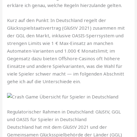
erkläre ich genau, welche Regeln hierzulande gelten.
Kurz auf den Punkt: In Deutschland regelt der
Glücksspielstaatsvertrag (GlüStV 2021) zusammen mit
der GGL den Markt, inklusive OASIS‑Sperrsystem und
strengen Limits wie 1 € Max‑Einsatz an manchen
Automaten‑Varianten und 1.000 € Monatslimit; im
Gegensatz dazu bieten Offshore‑Casinos oft höhere
Einsätze und andere Spielvarianten, was die Wahl für
viele Spieler schwer macht — im folgenden Abschnitt
gehe ich auf die Unterschiede ein.
Regulatorischer Rahmen in Deutschland: GlüStV, GGL
und OASIS für Spieler in Deutschland
Deutschland hat mit dem GlüStV 2021 und der
Gemeinsamen Glücksspielbehörde der Länder (GGL)