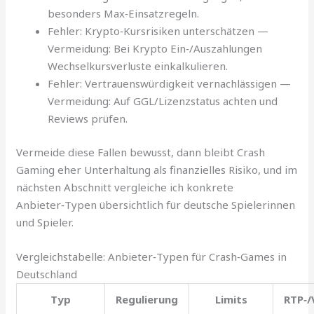
besonders Max‑Einsatzregeln.
Fehler: Krypto‑Kursrisiken unterschätzen —
Vermeidung: Bei Krypto Ein‑/Auszahlungen
Wechselkursverluste einkalkulieren.
Fehler: Vertrauenswürdigkeit vernachlässigen —
Vermeidung: Auf GGL/Lizenzstatus achten und
Reviews prüfen.
Vermeide diese Fallen bewusst, dann bleibt Crash
Gaming eher Unterhaltung als finanzielles Risiko, und im
nächsten Abschnitt vergleiche ich konkrete
Anbieter‑Typen übersichtlich für deutsche Spielerinnen
und Spieler.
Vergleichstabelle: Anbieter‑Typen für Crash‑Games in
Deutschland
Typ
Regulierung
Limits
RTP‑/